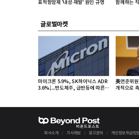
표적항암제 '내성·재발' 원인 규명
함께하는 직
글로벌마켓
마이크론 5.9%, SK하이닉스 ADR
美연준위원 
3.6%↓...반도체주, 급반등에 따른
개적으로 촉
조정 국면
야"
회사소개
기사제보
광고문의
개인정보취급방