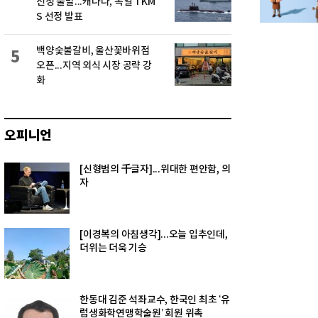
선정 불발...캐나다, 독일 TKM
S 선정 발표
백양숯불갈비, 울산꽃바위점
5
오픈...지역 외식 시장 공략 강
화
오피니언
[신형범의 千글자]...위대한 편안함, 의
자
[이경복의 아침생각]...오늘 입추인데,
더위는 더욱 기승
한동대 김준 석좌교수, 한국인 최초 ‘유
럽생화학연맹학술원’ 회원 위촉