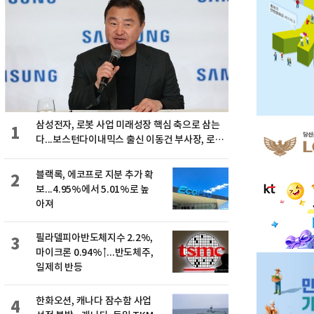
삼성전자, 로봇 사업 미래성장 핵심 축으로 삼는
1
다...보스턴다이내믹스 출신 이동건 부사장, 로보
틱스 전략팀장으로 선임
블랙록, 에코프로 지분 추가 확
2
보...4.95%에서 5.01%로 높
아져
필라델피아반도체지수 2.2%,
3
마이크론 0.94%↑...반도체주,
일제히 반등
한화오션, 캐나다 잠수함 사업
4