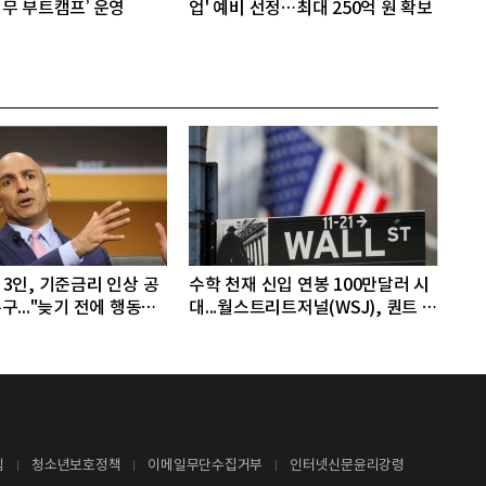
무 부트캠프’ 운영
업' 예비 선정…최대 250억 원 확보
3인, 기준금리 인상 공
수학 천재 신입 연봉 100만달러 시
구..."늦기 전에 행동해
대...월스트리트저널(WSJ), 퀀트 트
레딩업체, AI 기업들 인재 확보 경
쟁
침
청소년보호정책
이메일무단수집거부
인터넷신문윤리강령