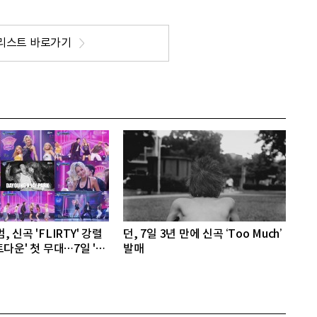
리스트 바로가기
 신곡 'FLIRTY' 강렬
던, 7일 3년 만에 신곡 ‘Too Much’
다운' 첫 무대…7일 '뮤
발매
격