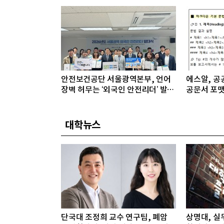
안전보건공단 서울광역본부, 언어
에스알, 공공
장벽 허무는 ‘외국인 안전리더’ 발대
공문서 포맷
식 개최
대학뉴스
단국대 조정희 교수 연구팀, 폐암
상명대, 실