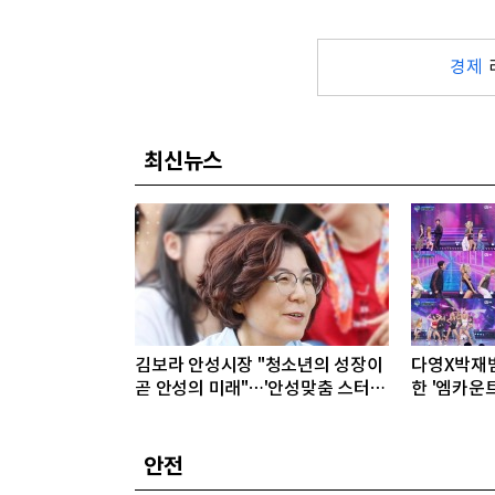
경제
최신뉴스
김보라 안성시장 "청소년의 성장이
다영X박재범,
곧 안성의 미래"…'안성맞춤 스터디
한 '엠카운트
랩 구포' 첫걸음
직뱅크' 출
안전