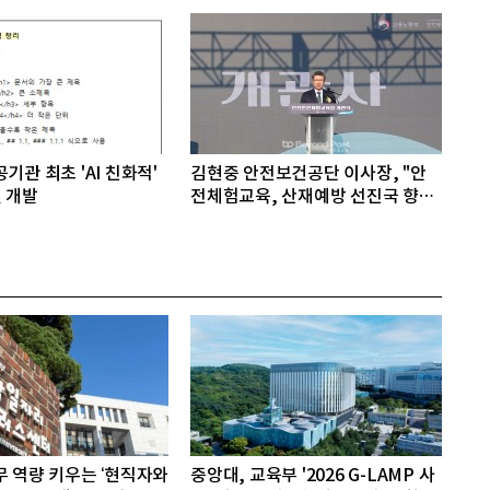
기관 최초 'AI 친화적'
김현중 안전보건공단 이사장, "안
 개발
전체험교육, 산재예방 선진국 향한
첫걸음"
무 역량 키우는 ‘현직자와
중앙대, 교육부 '2026 G-LAMP 사